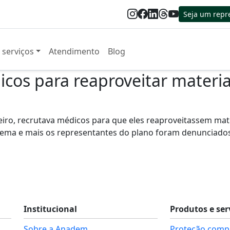
Seja um repr
 serviços
Atendimento
Blog
os para reaproveitar material 
eiro, recrutava médicos para que eles reaproveitassem mate
ema e mais os representantes do plano foram denunciados
Institucional
Produtos e ser
Sobre a Anadem
Proteção compl