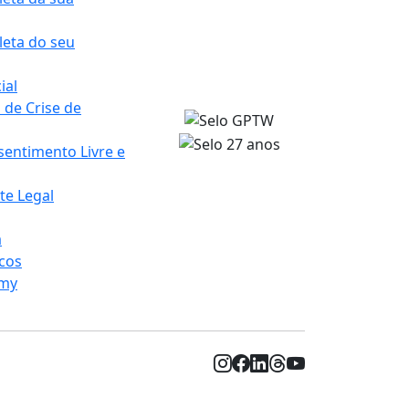
eta do seu
ial
de Crise de
entimento Livre e
te Legal
a
icos
my