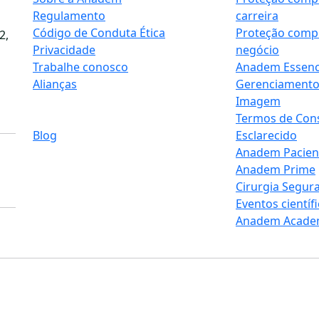
Regulamento
carreira
Código de Conduta Ética
Proteção compl
2,
Privacidade
negócio
Trabalhe conosco
Anadem Essenc
Alianças
Gerenciamento 
Imagem
Termos de Cons
Blog
Esclarecido
Anadem Pacien
Anadem Prime
Cirurgia Segur
Eventos científ
Anadem Acade